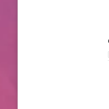
2 للدورة الأولى المستوى
الخامس إبتدائي (5AEP)
....
....