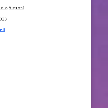
تجميعية ملفات
2023
للم