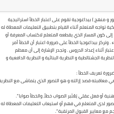
08 مايو 2025
 و منهج ) بيداغوجية تقوم على اعتبار الخطأ استراتيجية
ية تواجه المتعلم أثناء القيام بتطبيق التعليمات المعطاة له
لى كون المسار الذي يقطعه المتعلم لاكتساب المعرفة أو
 وتركز بيداغوجيا الخطأ على ضرورة اعتبار أن الخطأ أمر
بار أثناء إعداد الدروس . وتجدر الإشارة إلى أن معظم
ظرية الجشتالطية و النظرية البنائية و النظرية الدافعية و
26 ديسمبر 2024
رورة تعريف الخطأ :
غي معاقبته قصد إزالته و هو التصور الذي يتماشى مع النظرية
ية أو فعل عقلي يَعْتَبر الصواب خطأ، والخطأ صوابا “.
قصور لدى المتعلم في فهم أو استيعاب التعليمات المعطاة له
 مع معايير القبول المرتقبة “.