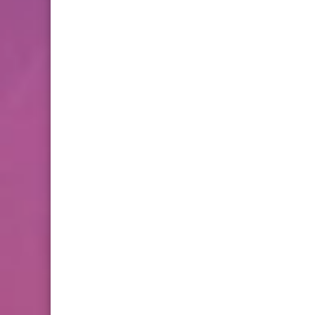
تجميعة امتحانات السادس
الإقليمية لنيل شهادة الدروس
الابتدائية لسنة 2024
المستوى الخامس ابتدائي
فروض المراقبة المستمرة رقم
2 للدورة الأولى المستوى
الخامس إبتدائي (5AEP)