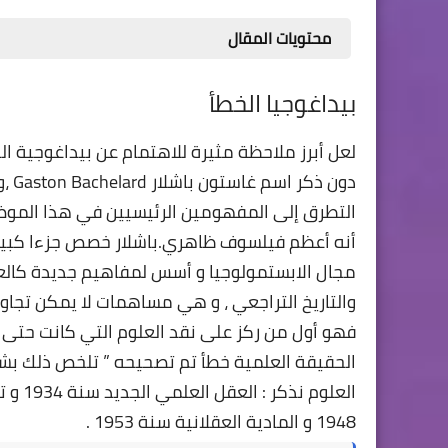
محتويات المقال
بيداغوجيا الخطأ
لعل أبرز ملاحظة مثيرة للاهتمام عن بيداغوجية الخ
دون
التطرق إلى المفهومين الرئيسيين في هذا المو
أنه أعظم فيلسوف ظاهري.باشلار خصص جزءا كبيرا 
مجال الابستمولوجيا و أسس لمفاهيم جديدة كالعق
والتاريخ التراجعي ، و هي مساهمات لا يمكن تجاو
فهو أول من ركز على نقد العلوم التي كانت حتى
الحقيقة العلمية خطأ تم تصحيحه ” تلخص ذلك ب
1948 و المادية العقلانية سنة 1953 .