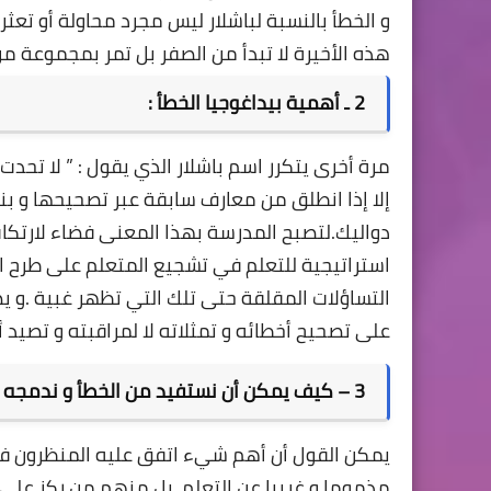
و الخطأ بالنسبة لباشلار ليس مجرد محاولة أو تعث
هذه الأخيرة لا تبدأ من الصفر بل تمر بمجموعة من 
2 ـ أهمية بيداغوجيا الخطأ :
مرة أخرى يتكرر اسم باشلار الذي يقول : ” لا تحدت
إلا إذا انطلق من معارف سابقة عبر تصحيحها و ب
دواليك.لتصبح المدرسة بهذا المعنى فضاء لارتكاب 
استراتيجية للتعلم في تشجيع المتعلم على طرح الأ
التساؤلات المقلقة حتى تلك التي تظهر غبية .و 
على تصحيح أخطائه و تمثلاته لا لمراقبته و تصيد أ
3 – كيف يمكن أن نستفيد من الخطأ و ندمجه في التعليم ؟
يمكن القول أن أهم شيء اتفق عليه المنظرون في هذ
مذموما و غريبا عن التعلم ،بل منهم من ركز على 