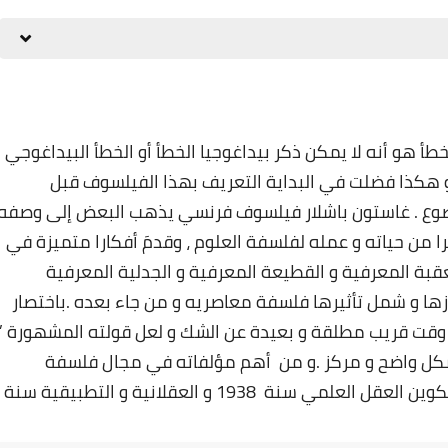
26 ديسمبر 2024
طأ هو أنه لا يمكن ذكر بيداغوجيا الخطأ أو الخطأ البيداغوجي
 ذكر اسم غاستون باشلار Gaston Bachelard ،و هكذا فضلت في البداية التعريف بهذا الفيلسوف قبل
ضوع . غاستون باشلار فيلسوف فرنسي يذهب البعض إلى وصفه
من حياته و عمله لفلسفة العلوم ، وقدمَ أفكارا متميزة في
بة المعرفية و القطيعة المعرفية و الجدلية المعرفية
زها و شمل تأثيرها فلسفة معاصريه و من جاء بعده .باختصار
26 ديسمبر 2024
 وقت قريب مطلقة و بعيدة عن الشك و لعل قولته المشهورة ”
شكل واضح و مركز .و من أهم مؤلفاته في مجال فلسفة
العلوم نذكر : العقل العلمي الجديد سنة 1934 و تكوين العقل العلمي سنة 1938 و العقلانية و التطبيقية سنة