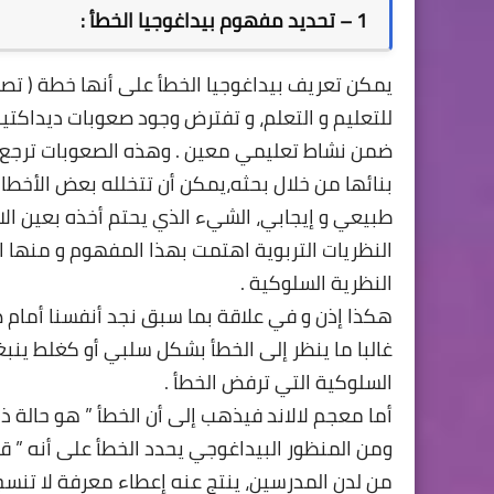
1 – تحديد مفهوم بيداغوجيا الخطأ :
يمكن تعريف بيداغوجيا الخطأ على أنها خطة ( تصور
للتعليم و التعلم، و تفترض وجود صعوبات ديداكتيك
ضمن نشاط تعليمي معين . وهذه الصعوبات ترجع إ
بنائها من خلال بحثه،يمكن أن تتخلله بعض الأخطاء .
طبيعي و إيجابي، الشيء الذي يحتم أخذه بعين الاعت
النظريات التربوية اهتمت بهذا المفهوم و منها الن
النظرية السلوكية .
هكذا إذن و في علاقة بما سبق نجد أنفسنا أمام ض
غالبا ما ينظر إلى الخطأ بشكل سلبي أو كغلط ينب
السلوكية التي ترفض الخطأ .
أما معجم لالاند فيذهب إلى أن الخطأ ” هو حالة ذهن
ومن المنظور البيداغوجي يحدد الخطأ على أنه ” 
من لدن المدرسين، ينتج عنه إعطاء معرفة لا تنسجم