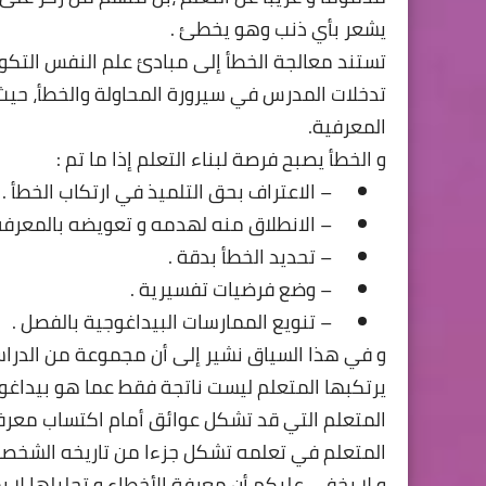
يشعر بأي ذنب وهو يخطئ .
تستند معالجة الخطأ إلى مبادئ علم النفس التكوي
تدخلات المدرس في سيرورة المحاولة والخطأ، حيث ل
المعرفية.
و الخطأ يصبح فرصة لبناء التعلم إذا ما تم :
– الاعتراف بحق التلميذ في ارتكاب الخطأ .
– الانطلاق منه لهدمه و تعويضه بالمعرفة 
– تحديد الخطأ بدقة .
– وضع فرضيات تفسيرية .
– تنويع الممارسات البيداغوجية بالفصل .
و في هذا السياق نشير إلى أن مجموعة من الدراس
يرتكبها المتعلم ليست ناتجة فقط عما هو بيداغوج
المتعلم التي قد تشكل عوائق أمام اكتساب معرفة 
المتعلم في تعلمه تشكل جزءا من تاريخه الشخصي
و لا يخفى عليكم أن معرفة الأخطاء و تحليلها لا ي