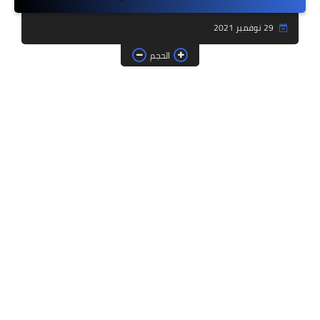
فروض وامتحانات
29 نوفمبر 2021
ديداكيتك
الحجم
دلائل تربوية
مؤسسات الريادة