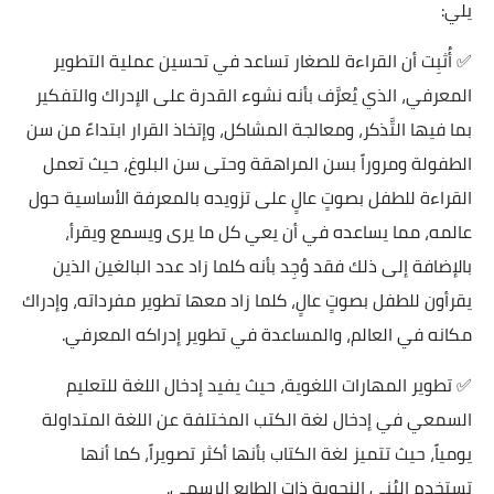
يلي:
✅ أُثبِت أن القراءة للصغار تساعد في تحسين عملية التطوير
المعرفي، الذي يُعرَّف بأنه نشوء القدرة على الإدراك والتفكير
بما فيها التَّذكر، ومعالجة المشاكل، وإتخاذ القرار ابتداءً من سن
الطفولة ومروراً بسن المراهقة وحتى سن البلوغ، حيث تعمل
القراءة للطفل بصوتٍ عالٍ على تزويده بالمعرفة الأساسية حول
عالمه، مما يساعده في أن يعي كل ما يرى ويسمع ويقرأ،
بالإضافة إلى ذلك فقد وُجِد بأنه كلما زاد عدد البالغين الذين
يقرأون للطفل بصوتٍ عالٍ، كلما زاد معها تطوير مفرداته، وإدراك
مكانه في العالم، والمساعدة في تطوير إدراكه المعرفي.
✅ تطوير المهارات اللغوية، حيث يفيد إدخال اللغة للتعليم
السمعي في إدخال لغة الكتب المختلفة عن اللغة المتداولة
يومياً، حيث تتميز لغة الكتاب بأنها أكثر تصويراً، كما أنها
تستخدم البُنى النحوية ذات الطابع الرسمي.