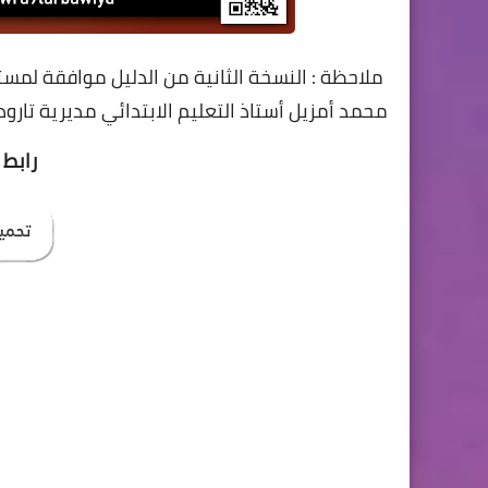
ملاحظة : النسخة الثانية من الدليل موافقة لمستجدات
محمد أمزيل أستاذ التعليم الابتدائي مديرية تارودان
رابط 