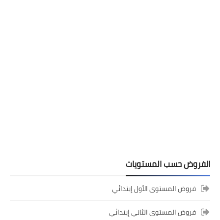
المستوى السادس ابتدائي
تجميعة امتحانات السادس الإقليمية لنيل
شهادة الدروس الابتدائية لسنة 2024
الفروض حسب المستويات
فروض المستوى الأول إبتدائي
فروض المستوى الثاني إبتدائي