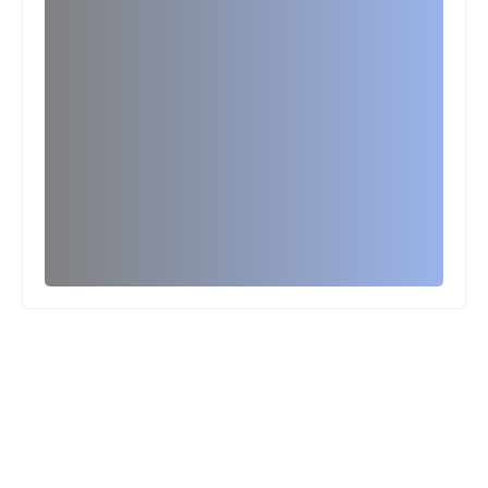
الأولى المستوى الرابع إبتدائي (4AEP)
المستوى الثالث ابتدائي
فروض المراقبة المستمرة رقم 2 للدورة
الأولى المستوى الثالث إبتدائي (3AEP)