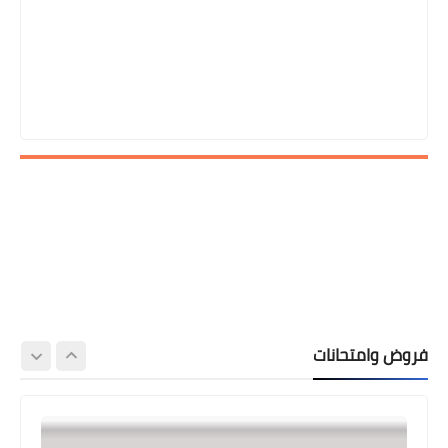
المستوى الرابع ابتدائي
فروض وامتحانات
فروض المراقبة المستمرة رقم 2 للدورة
الأولى المستوى الرابع إبتدائي (4AEP)