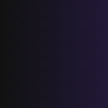
تجميعة امتحانات السادس الإقليمية لنيل
شهادة الدروس الابتدائية لسنة 2024
المستوى الخامس ابتدائي
فروض المراقبة المستمرة رقم 2 للدورة
الأولى المستوى الخامس إبتدائي (5AEP)