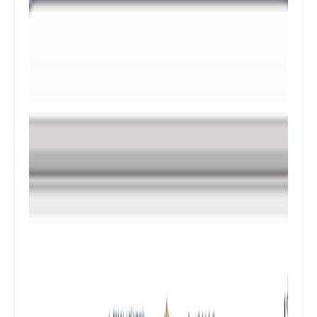
المستوى السادس ابتدائي
تجميعة امتحانات السادس الإقليمية لنيل
شهادة الدروس الابتدائية لسنة 2024
المستوى الخامس ابتدائي
فروض المراقبة المستمرة رقم 2 للدورة
الأولى المستوى الخامس إبتدائي (5AEP)