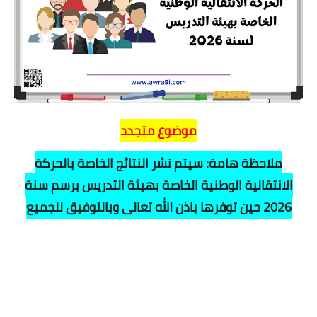
موضوع متجدد
ملاحظة هامة: سيتم نشر النتائج الخاصة بالحركة
الانتقالية الوطنية الخاصة بهيئة التدريس برسم سنة
2026 حين توفرها باذن الله تعالى وبالتوفيق للجميع