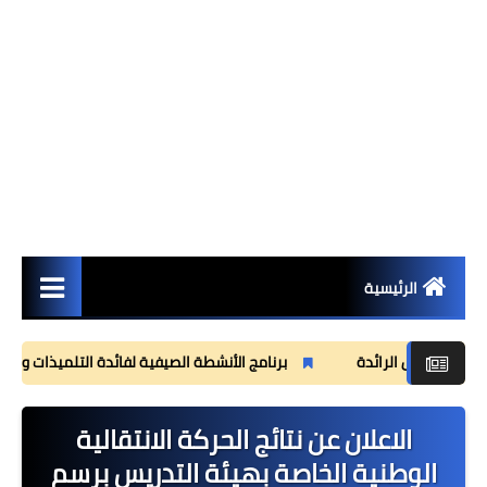
الرئيسية
مستجدات
برنامج الأنشطة الصيفية لفائدة التلميذات والتلاميذ الم
مذكرات
الاعلان عن نتائج الحركة الانتقالية
وثائق تربوية
الوطنية الخاصة بهيئة التدريس برسم
جذاذات