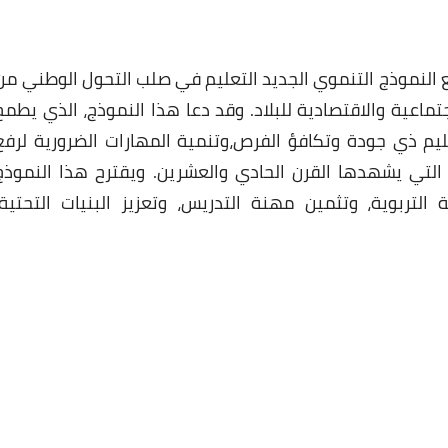
ه خارطة طريق طموحة في أفق 2035، وضع النموذج التنموي الجديد التعليم في صلب التحول الوطني م
26 ديسمبر 2024
جتماعية والاقتصادية للبلاد. وقد دعا هذا النموذج، الذي يطمح
يم ذي جودة وتكافؤ الفرص،وتنمية المهارات الضرورية لرفع
التي يشهدها القرن الحادي والعشرين. ويقترح هذا النموذج
تربوية، وتثمين مهنة التدريس، وتعزيز البنيات التحتية،
26 ديسمبر 2024