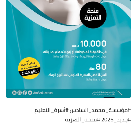
#مؤسسة_محمد_السادس #أسرة_التعليم
#جديد_2026 #منحة_التعزية