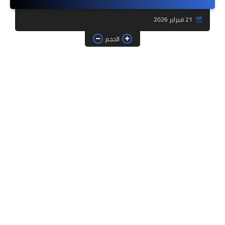
فروض وامتحانات
21 فبراير 2026
ديداكيتك
الحجم
دلائل تربوية
مؤسسات الريادة