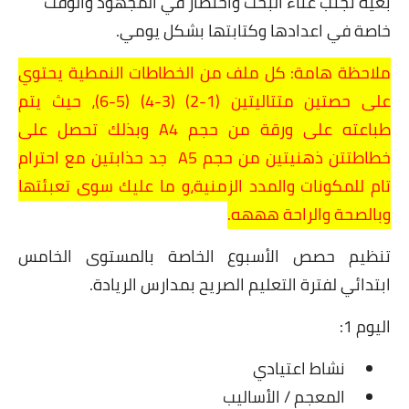
بغية تجنب عناء البحث واختصار في المجهود والوقت
خاصة في اعدادها وكتابتها بشكل يومي.
ملاحظة هامة: كل ملف من
الخطاطات النمطية
يحتوي
على حصتين متتاليتين (1-2)
(3-4)
(5-6)، حيث
يتم
طباعته على ورقة من حجم A4 وبذلك تحصل على
خطاطتتن ذهنيتين من حجم A5 جد حذابتين مع احترام
تام للمكونات والمدد الزمنية،و ما عليك سوى تعبئتها
وبالصحة والراحة هههه.
تنظيم حصص الأسبوع الخاصة بالمستوى الخامس
ابتدائي لفترة التعليم الصريح بمدارس الريادة.
اليوم 1:
نشاط اعتيادي
المعجم / الأساليب