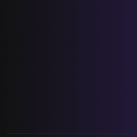
شهادة الدروس الابتدائية لسنة 2024
المستوى الخامس ابتدائي
فروض المراقبة المستمرة رقم 2 للدورة
الأولى المستوى الخامس إبتدائي (5AEP)