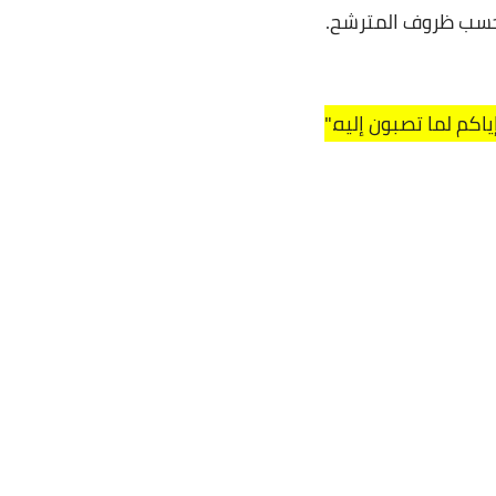
ياكم لما تصبون إليه."