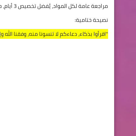
مراجعة عامة لكل المواد، يُفضل تخصيص 3 أيام، حسب ظروف المترشح.
نصيحة ختامية:
"اقرأوا بذكاء، دعاءكم لا تنسونا منه، وفقنا الله وإ