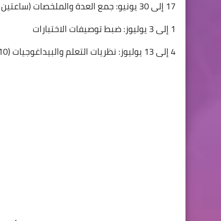
17 إلى 30 يونيو: جمع العدة والملخصات (ساعتين يومياً × 14 يوماً = 28 ساعة)
1 إلى 3 يوليوز: ضبط توصيفات الاختبارات
4 إلى 13 يوليوز: نظريات التعلم والبيداغوجيات (10 أيام × ساعتين = 20 ساعة)