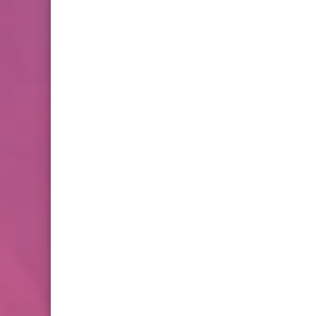
2 للدورة الأولى المستوى
الخامس إبتدائي (5AEP)