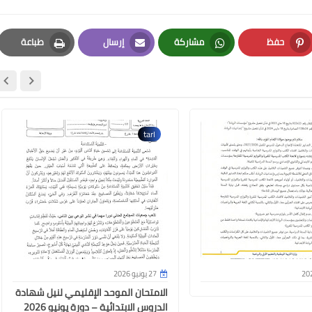
حفظ
مشاركة
إرسال
طباعة
Print
Email
Whatsapp
Pinterest
tarl
27 يونيو 2026
الامتحان الموحد الإقليمي لنيل شهادة
الدروس الابتدائية – دورة يونيو 2026