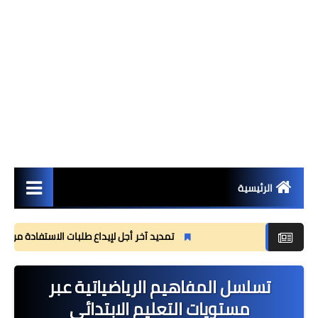
الرئيسية
مستجدات
تمديد آخر أجل لإيداع طلبات الاستفادة من منحة القس
مذكرات
تسلسل المفاهيم الرياضياتية عبر
وثائق تربوية
مستويات التعليم الابتدائي
جذاذات