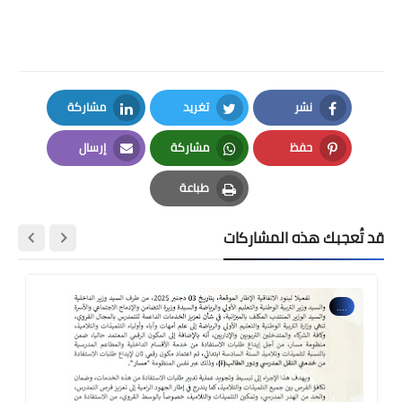
نشر
تغريد
مشاركة
LinkedIn
Twitter
Facebook
حفظ
مشاركة
إرسال
Email
Whatsapp
Pinterest
طباعة
Print
قد تُعجبك هذه المشاركات
....