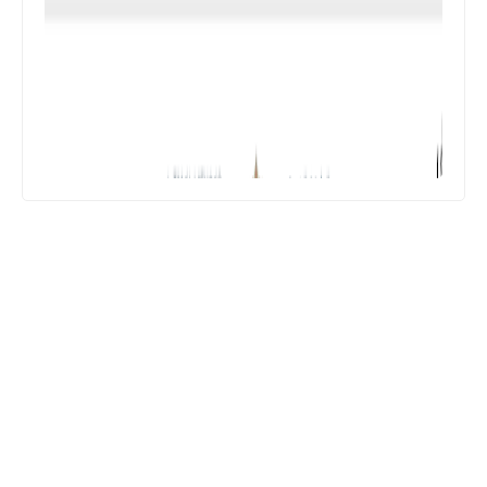
المستوى الرابع ابتدائي
فروض المراقبة المستمرة رقم 2 للدورة
الأولى المستوى الرابع إبتدائي (4AEP)