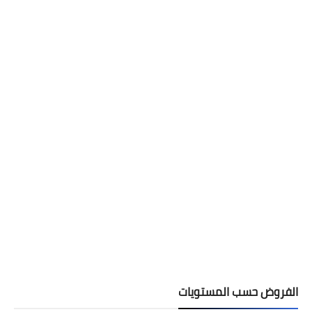
المستوى الثالث ابتدائي
فروض المراقبة المستمرة رقم 2 للدورة
الأولى المستوى الثالث إبتدائي (3AEP)
الفروض حسب المستويات