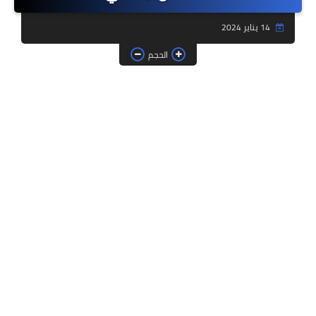
فروض وامتحانات
14 يناير 2024
ديداكيتك
الحجم
دلائل تربوية
مؤسسات الريادة