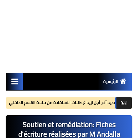
الرئيسية
مستجدات
تمديد آخر أجل لإيداع طلبات الاستفادة من منحة القسم الداخلي
مذكرات
Soutien et remédiation: Fiches
وثائق تربوية
d'écriture réalisées par M Andalla
جذاذات