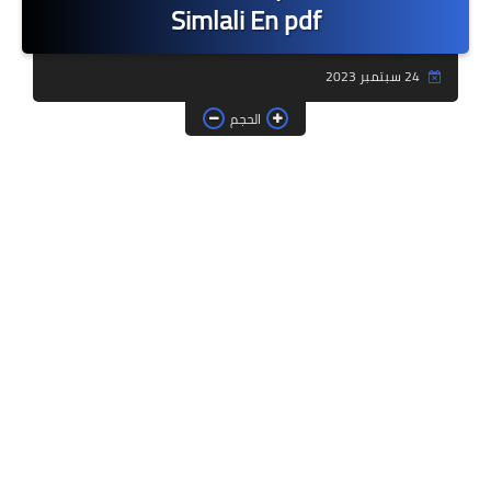
Simlali En pdf
فروض وامتحانات
24 سبتمبر 2023
ديداكيتك
الحجم
دلائل تربوية
مؤسسات الريادة