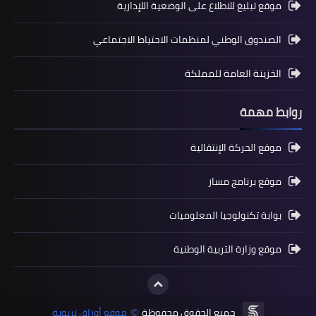
موقع تبليغ للاطلاع على الوضعية اللإدارية
المستوى السادس ابتدائي
الصندوق الوطني لمنظمات الاحتياط الاجتماعي
تجميعة امتحانات السادس الإقليمية لنيل
الخزينة العامة للمملكة
شهادة الدروس الابتدائية لسنة 2024
روابط مهمة
موقع الحركة الإنتقالية
موقع برنامج مسار
بوابة تكنولوجيا المعلوميات
موقع وزارة التربية الوطنية
المستوى الخامس ابتدائي
فروض المراقبة المستمرة رقم 2 للدورة
الأولى المستوى الخامس إبتدائي (5AEP)
جميع الحقوق محفوظة
موقع أوراق تربوية
©