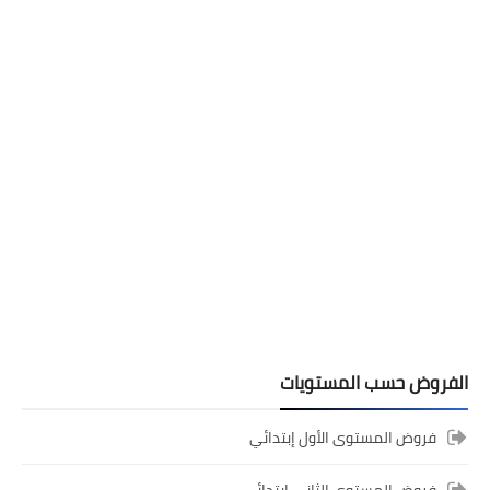
المستوى السادس ابتدائي
تجميعة امتحانات السادس الإقليمية لنيل
شهادة الدروس الابتدائية لسنة 2024
الفروض حسب المستويات
فروض المستوى الأول إبتدائي
فروض المستوى الثاني إبتدائي