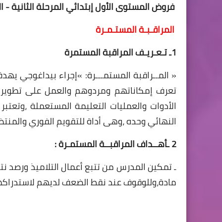
 فروض المستوى الأول إبتدائي المرحلة الثانية - التربية الفنية -
المراقـبـة المستـمـرة
1ـ تـعـريـف المراقبة المستمرة
« المــراقبة المستمـــرة: »إجراء بيداغوجي ي
تعرف إمكاناتهم ومردوهم والعمل على تطوير
الأدوات والعمليات التعليمة المستعملة ،وتعتبر 
النهائي وحده ،وهى أداة للتقويم الفوري والمنت
2 ـأهــداف المراقبــة المستمـرة :
ـ تمكين المدرس من تتبع أعمال التلاميذ ورصد نت
مادة،وللوقوف عند نقط الضعف لديهم لاستدراكه