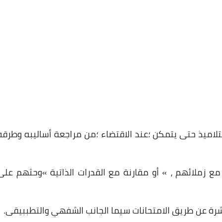
08 مايو 2025
اميذ حتى يتمكن ؛عند الاقتضاء ؛من مراجعة أساليبه وطرقه
مع زملائهم ، » أو مقارنة مع القدرات الذاتية »وحثهم على
26 ديسمبر 2024
شرة عن طريق الامتحانات سيما الجانب الشفهي والتطببيقى.