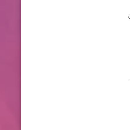
2 للدورة الأولى المستوى
الخامس إبتدائي (5AEP)