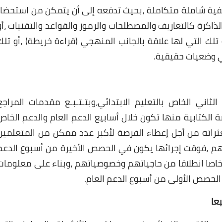
فية شاملة متكاملة ،بحيث تدفعه إلى أن يتمكن من استحضار
لذاكرة كالتعاريف والمصطلحات والرموز والقواعد والتقنيات ،أو
تلك التي لها علاقة بالجانب المنهجي (قراءة خريطة) ،أو تلك
ي وضعيات حقيقية.
ثاني الخاص بالتعليم الابتدائي،وبتـتـبـع مقدمات المراجع
ة الكتابية منها تكون خلال أسابيع الدعم العام والدعم الخاص
ثراته من أجل إعطاء الفرصة لأكبر عدد ممكن من المتعلمين
هم ،فوقت إجرائها يكون في الحصص الأخيرة من أسبوع الدعم
ا خاصا انطلاقا من حاجياتهم وخصوصياتهم ،وبناء على معلومات
منجز في الحصص الأولى من أسبوع الدعم العام.