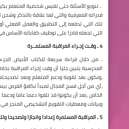
ـ تنويع الأسئلة حتى تقيس شخصية المتعلم بكي
قدراته المعرفية والتي لها علاقة بالتذكر وشحن ا
تلك التي تدفعه إلى التطبيق والعمل الفعلي أو 
التي تجعله قادرا على توظيف كفاياته الأساس ف
4 ـ وقـت إجـراء المراقبة المستمــرة
ـ من خلال قراءة سريعة للكتاب الأبيض الجزء ال
المدرسية يتبين جليا أن وقت إجراء المراقبة بخاص
،وتكون بعد تقوية ودعم المتعلم وبعد تصحيحتع
،أي من أجل فسح المجال لمبدأ تكافؤ الفرص بين
الخاص ،بعد أن يكونوا قد تلقوا دعما عاما ودعم
وبيانات ومعطيات التقويم التشخيصي ال
5 ـ المراقبة المستمرة إعدادا وانجازا وتصحيحا وتتبعا