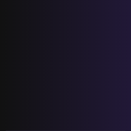
الأولى المستوى الثالث إبتدائي (3AEP)
المستوى السادس ابتدائي
تجميعة امتحانات السادس الإقليمية لنيل
شهادة الدروس الابتدائية لسنة 2024