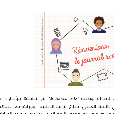
26 ديسمبر 2024
26 ديسمبر 2024
توجت أربع مؤسسات تعليمية في النسخة الرابعة للمباراة الوطنية MédiaScol 2021 التي نظمتها مؤخرا، وز
لي والبحث العلمي -قطاع التربية الوطنية- بشراكة مع المعهد