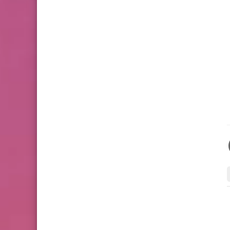
....
....