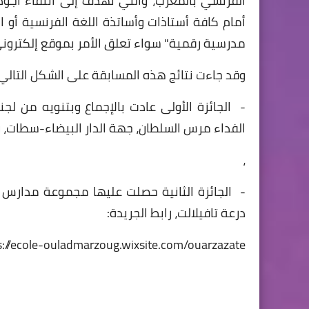
الفرنسي بالمغرب، والتي تهدف إلى انتقاء أجود 
أمام كافة أستاذات وأساتذة اللغة الفرنسية أو 
مدرسية رقمية" سواء تعلق الأمر بموقع إلكتروني إ
وقد جاءت نتائج هذه المسابقة على الشكل التالي 
- الجائزة الأولى عادت بالإجماع وبتنويه من لجنة
الفداء مرس السلطان، جهة الدار البيضاء-سطات، رابط الجريدة: i.webnode.fr
،
- الجائزة الثانية حصلت عليها مجموعة مدارس ال
درعة تافيلالت، رابط الجريدة:
s://ecole-ouladmarzoug.wixsite.com/ouarzazate