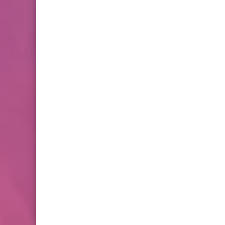
2 للدورة الأولى المستوى
الخامس إبتدائي (5AEP)