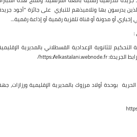
جريدة مدرسية رقمية باللغة الفرنسية. وتفتح هذه المباراة
الذين يدرسون بها وتلاميذهم للتباري على جائزة "أجود جريدة
خباري أو مدونة أو قناة تلفزية رقمية أو إذاعة رقمية...
26 ديسمبر 2024
:
 التحكيم للثانوية الإعدادية القسطلاني بالمديرية الإقليمية
https://elkastalan/
08 مايو 2025
حرية بوحدة أولاد مرزوك بالمديرية الإقليمية ورزازات، جهة
http