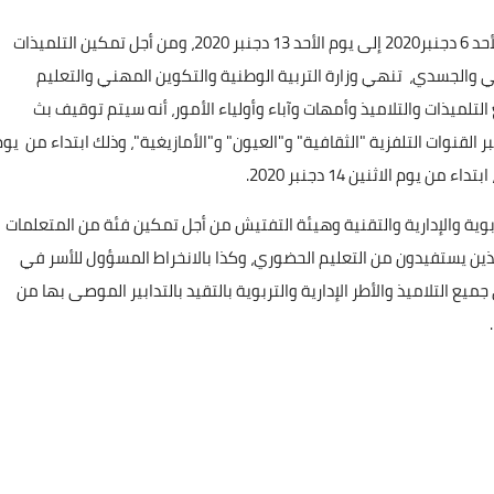
بمناسبة حلول العطلة البينية الثانية، والتي تمتد من يوم الأحد 6 دجنبر2020 إلى يوم الأحد 13 دجنبر 2020، ومن أجل تمكين التلميذات
26 ديسمبر 2024
 والجسدي، تنهي وزارة التربية الوطنية والتكوين المهني والتعليم
التلميذات والتلاميذ وأمهات وآباء وأولياء الأمور، أنه سيتم توقيف بث
لقنوات التلفزية "الثقافية" و"العيون" و"الأمازيغية"، وذلك ابتداء من يوم
تربوية والإدارية والتقنية وهيئة التفتيش من أجل تمكين فئة من المتعلمات
ن يستفيدون من التعليم الحضوري، وكذا بالانخراط المسؤول للأسر في
يع التلاميذ والأطر الإدارية والتربوية بالتقيد بالتدابير الموصى بها من
08 مايو 2025