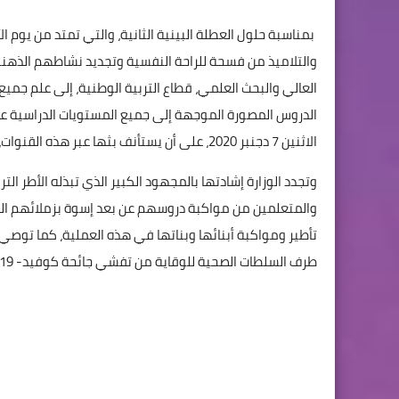
والتلاميذ من فسحة للراحة النفسية وتجديد نشاطهم الذهني
العالي والبحث العلمي، قطاع التربية الوطنية، إلى علم جميع 
الدروس المصورة الموجهة إلى جميع المستويات الدراسية عبر ا
الاثنين 7 دجنبر 2020، على أن يستأنف بثها عبر هذه القنوات، ابتداء من يوم الاثنين 14 دجنبر 2020.
وتجدد الوزارة إشادتها بالمجهود الكبير الذي تبذله الأطر ال
والمتعلمين من مواكبة دروسهم عن بعد إسوة بزملائهم الذي
تأطير ومواكبة أبنائها وبناتها في هذه العملية، كما توصي جم
طرف السلطات الصحية للوقاية من تفشي جائحة كوفيد- 19.