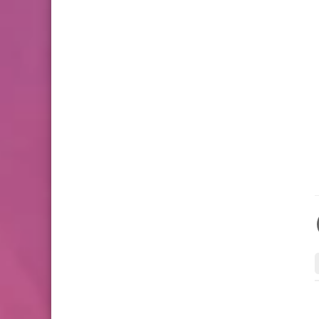
2 للدورة الأولى المستوى
الخامس إبتدائي (5AEP)
....
....