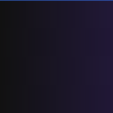
المستوى الثالث ابتدائي
فروض المراقبة المستمرة رقم 2 للدورة
الأولى المستوى الثالث إبتدائي (3AEP)